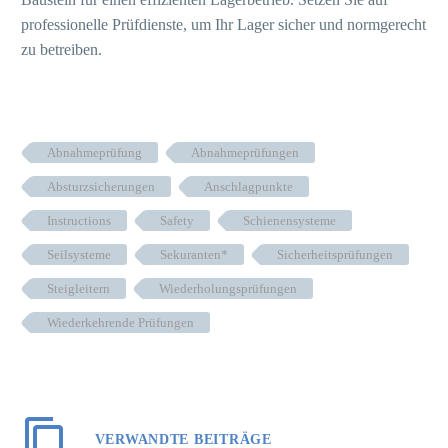
professionelle Prüfdienste, um Ihr Lager sicher und normgerecht
zu betreiben.
Abnahmeprüfung
Abnahmeprüfungen
Absturzsicherungen
Anschlagpunkte
Instructions
Safety
Schienensysteme
Seilsysteme
Sekuranten*
Sicherheitsprüfungen
Steigleitern
Wiederholungsprüfungen
Wiederkehrende Prüfungen
VERWANDTE BEITRÄGE