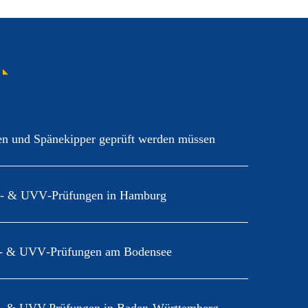
Abnahmeprüfung und
29 Okt. 2020
3. Deutschen
Erstabnahme von
nem
Fachkongress für
Sekuranten*
sch
Absturzsicherheit 2018
28 Dez. 2020
UV- &
 in
 und Spänekipper geprüft werden müssen
 & UVV‑Prüfungen in Hamburg
 & UVV‑Prüfungen am Bodensee