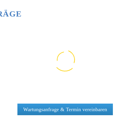
RÄGE
KFK Torservice & Safety
Sicherheitsüber
Prüfservice® GmbH
Abnahmen,
Wartungsanfrage & Termin vereinbaren
Arbeitssicherheitsrelevante
Sachkundigen P
ASR A1.7, DGUV‑ &
Prüfung von
Safety Prüfungen von
DGUV / UVV
UVV‑Prüfungen in
Rauchschutzvo
Absturzsicherungen,
Prüfungen