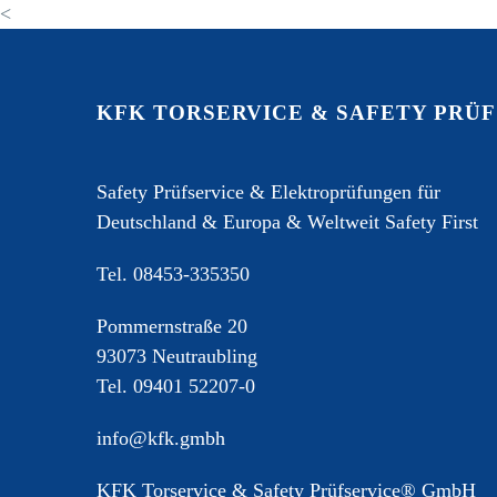
GmbH Safety Prüfung
28 Okt. 2020
Hamburg, Bremen,
<
Sicherheit hat oberste
Anschlagpunkte
Lübeck, München,
Priorität
Frankfurt, Nürnberg,
15 Feb. 2025
Stuttgart
KFK TORSERVICE & SAFETY PRÜ
Warum KFK®
Prüfungen,
Abnahmeprüfungen
28 Okt. 2020
Safety Prüfservice & Elektroprüfungen für
wichtig sind, da keine
Deutschland & Europa & Weltweit Safety First
Montageunterlagen
vorhanden waren,
Tel.
08453-335350
wurden Sekuranten*,
Pommernstraße 20
Anschlagpunkte
93073 Neutraubling
geöffnet.
Tel.
09401 52207-0
info@kfk.gmbh
KFK Torservice & Safety Prüfservice® GmbH