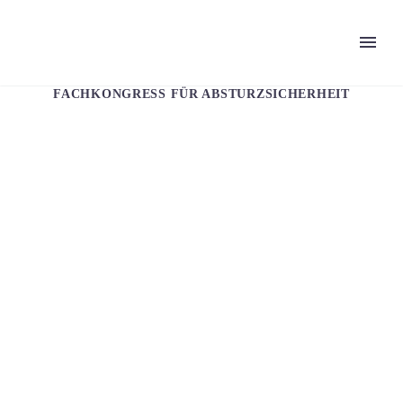
FACHKONGRESS FÜR ABSTURZSICHERHEIT
NEWS
KFK® Prüfservice seit über 30 Jahren!