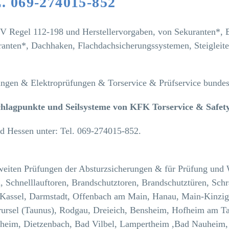
069-274015-852
gel 112-198 und Herstellervorgaben, von Sekuranten*, Ei
nten*, Dachhaken, Flachdachsicherungssystemen, Steigleite
fungen & Elektroprüfungen & Torservice & Prüfservice bundes
nschlagpunkte und Seilsysteme von KFK Torservice & Saf
nd Hessen unter: Tel. 069-274015-852.
sweiten Prüfungen der Absturzsicherungen & für Prüfung und 
n, Schnelllauftoren, Brandschutztoren, Brandschutztüren, Sch
Kassel, Darmstadt, Offenbach am Main, Hanau, Main-Kinzig
ursel (Taunus), Rodgau, Dreieich, Bensheim, Hofheim am Ta
heim, Dietzenbach, Bad Vilbel, Lampertheim ,Bad Nauheim, 