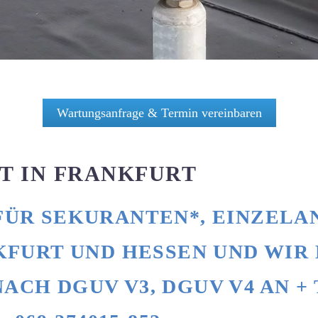
Wartungsanfrage & Termin vereinbaren
T IN FRANKFURT
FÜR SEKURANTEN*, EINZEL
KFURT UND HESSEN UND WIR 
CH DGUV V3, DGUV V4 AN +