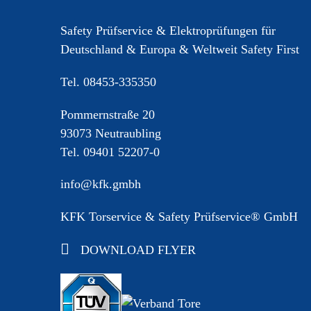
Sekuranten* und
Einzelanschlagpunkte so wichtig
Safety Prüfservice & Elektroprüfungen für
ist! Stuttgart
Deutschland & Europa & Weltweit Safety First
Tel.
08453-335350
Pommernstraße 20
93073 Neutraubling
Tel.
09401 52207-0
info@kfk.gmbh
KFK Torservice & Safety Prüfservice® GmbH
DOWNLOAD FLYER