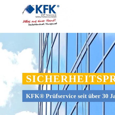
SICHERHEITSP
KFK® Prüfservice seit über 30 J