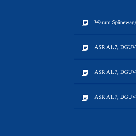
Warum UVV Prüfung
Seilsysteme für
Sicherheit
01 Nov. 2024
Warum Spänewagen
ASR A1.7, DGUV‑
ASR A1.7, DGUV-
ASR A1.7, DGUV-